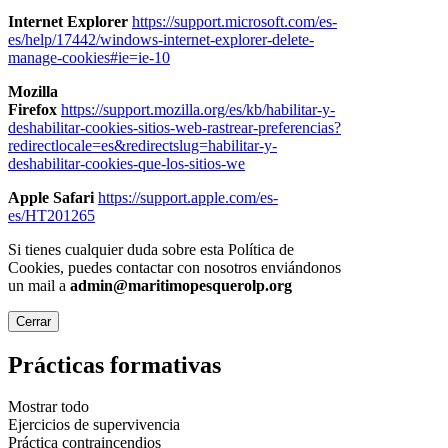
Internet Explorer
https://support.microsoft.com/es-
es/help/17442/windows-internet-explorer-delete-
manage-cookies#ie=ie-10
Mozilla
Firefox
https://support.mozilla.org/es/kb/habilitar-y-
deshabilitar-cookies-sitios-web-rastrear-preferencias?
redirectlocale=es&redirectslug=habilitar-y-
deshabilitar-cookies-que-los-sitios-we
Apple Safari
https://support.apple.com/es-
es/HT201265
Si tienes cualquier duda sobre esta Política de
Cookies, puedes contactar con nosotros enviándonos
un mail a
admin@maritimopesquerolp.org
Cerrar
Prácticas formativas
Mostrar todo
Ejercicios de supervivencia
Práctica contraincendios