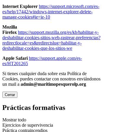
Internet Explorer
https://support.microsoft.com/es-
es/help/17442/windows-internet-explorer-delete-
manage-cookies#ie=ie-10
Mozilla
Firefox
https://support.mozilla.org/es/kb/habilitar-y-
deshabilitar-cookies-sitios-web-rastrear-preferencias?
redirectlocale=es&redirectslug=habilitar-y-
deshabilitar-cookies-que-los-sitios-we
Apple Safari
https://support.apple.com/es-
es/HT201265
Si tienes cualquier duda sobre esta Política de
Cookies, puedes contactar con nosotros enviándonos
un mail a
admin@maritimopesquerolp.org
Cerrar
Prácticas formativas
Mostrar todo
Ejercicios de supervivencia
Práctica contraincendios