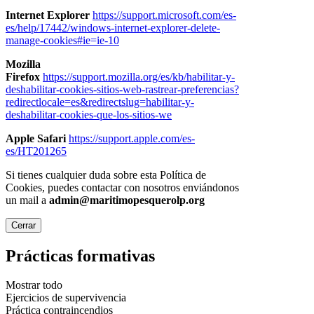
Internet Explorer
https://support.microsoft.com/es-
es/help/17442/windows-internet-explorer-delete-
manage-cookies#ie=ie-10
Mozilla
Firefox
https://support.mozilla.org/es/kb/habilitar-y-
deshabilitar-cookies-sitios-web-rastrear-preferencias?
redirectlocale=es&redirectslug=habilitar-y-
deshabilitar-cookies-que-los-sitios-we
Apple Safari
https://support.apple.com/es-
es/HT201265
Si tienes cualquier duda sobre esta Política de
Cookies, puedes contactar con nosotros enviándonos
un mail a
admin@maritimopesquerolp.org
Cerrar
Prácticas formativas
Mostrar todo
Ejercicios de supervivencia
Práctica contraincendios