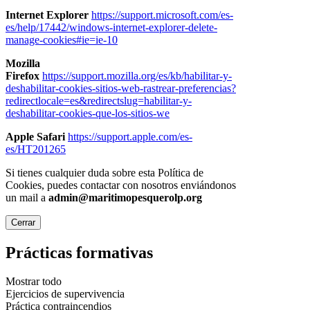
Internet Explorer
https://support.microsoft.com/es-
es/help/17442/windows-internet-explorer-delete-
manage-cookies#ie=ie-10
Mozilla
Firefox
https://support.mozilla.org/es/kb/habilitar-y-
deshabilitar-cookies-sitios-web-rastrear-preferencias?
redirectlocale=es&redirectslug=habilitar-y-
deshabilitar-cookies-que-los-sitios-we
Apple Safari
https://support.apple.com/es-
es/HT201265
Si tienes cualquier duda sobre esta Política de
Cookies, puedes contactar con nosotros enviándonos
un mail a
admin@maritimopesquerolp.org
Cerrar
Prácticas formativas
Mostrar todo
Ejercicios de supervivencia
Práctica contraincendios