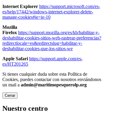
Internet Explorer
https://support.microsoft.com/es-
es/help/17442/windows-internet-explorer-delete-
manage-cookies#ie=ie-10
Mozilla
Firefox
https://support.mozilla.org/es/kb/habilitar-y-
deshabilitar-cookies-sitios-web-rastrear-preferencias?
redirectlocale=es&redirectslug=habilitar-y-
deshabilitar-cookies-que-los-sitios-we
Apple Safari
https://support.apple.com/es-
es/HT201265
Si tienes cualquier duda sobre esta Política de
Cookies, puedes contactar con nosotros enviándonos
un mail a
admin@maritimopesquerolp.org
Cerrar
Nuestro centro