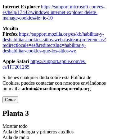
Internet Explorer
https://support.microsoft.com/es-
es/help/17442/windows-internet-explorer-delete-
manage-cookies#ie=ie-10
Mozilla
Firefox
https://support.mozilla.org/es/kb/habilitar-y-
deshabilitar-cookies-sitios-web-rastrear-preferencias?
redirectlocale=es&redirectslug=habilitar-y-
deshabilitar-cookies-que-los-sitios-we
Apple Safari
https://support.apple.com/es-
es/HT201265
Si tienes cualquier duda sobre esta Política de
Cookies, puedes contactar con nosotros enviándonos
un mail a
admin@maritimopesquerolp.org
Cerrar
Planta 3
Mostrar todo
Aula de biología y primeros auxilios
Aula de radio