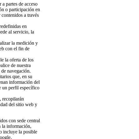
r a partes de acceso
ón o participación en
 contenidos a través
redefinidas en
ede al servicio, la
alizar la medición y
eb con el fin de
e la oferta de los
alice de nuestra
l de navegación.
tarios que, en su
cenan información del
 un perfil específico
, recopilarán
idad del sitio web y
idos con sede central
 la información,
o incluye la posible
oogle.