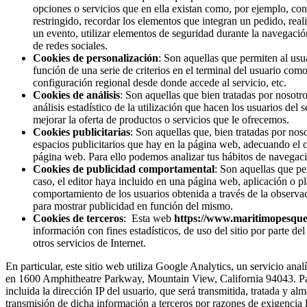
opciones o servicios que en ella existan como, por ejemplo, contr
restringido, recordar los elementos que integran un pedido, reali
un evento, utilizar elementos de seguridad durante la navegació
de redes sociales.
Cookies de personalización
: Son aquellas que permiten al usua
función de una serie de criterios en el terminal del usuario como
configuración regional desde donde accede al servicio, etc.
Cookies de análisis
: Son aquellas que bien tratadas por nosotro
análisis estadístico de la utilización que hacen los usuarios del
mejorar la oferta de productos o servicios que le ofrecemos.
Cookies publicitarias
: Son aquellas que, bien tratadas por noso
espacios publicitarios que hay en la página web, adecuando el co
página web. Para ello podemos analizar tus hábitos de navegaci
Cookies de publicidad comportamental
: Son aquellas que per
caso, el editor haya incluido en una página web, aplicación o p
comportamiento de los usuarios obtenida a través de la observac
para mostrar publicidad en función del mismo.
Cookies de terceros
: Esta web
https://www.maritimopesque
información con fines estadísticos, de uso del sitio por parte del
otros servicios de Internet.
En particular, este sitio web utiliza Google Analytics, un servicio an
en 1600 Amphitheatre Parkway, Mountain View, California 94043. Para 
incluida la dirección IP del usuario, que será transmitida, tratada y 
transmisión de dicha información a terceros por razones de exigencia