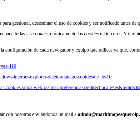
ara gestionar, desestimar el uso de cookies y ser notificado antes de 
echace todas las
cookies
, o únicamente las
cookies
de terceros. Y tambi
o la configuración de cada navegador y equipo que utilices ya que, co
l=es-419
indows-internet-explorer-delete-manage-cookies#ie=ie-10
itar-cookies-sitios-web-rastrear-preferencias?redirectlocale=es&redirects
actar con nosotros enviándonos un mail a
admin@maritimopesquerolp.