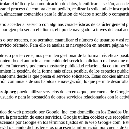
olar el tráfico y la comunicación de datos, identificar la sesión, accede
zar el proceso de compra de un pedido, realizar la solicitud de inscripci
n, almacenar contenidos para la difusión de videos o sonido o compartir
rio acceder al servicio con algunas características de carácter general p
 por ejemplo serian el idioma, el tipo de navegador a través del cual acc
s o por terceros, nos permiten cuantificar el número de usuarios y así re
 servicio ofertado. Para ello se analiza tu navegación en nuestra página w
tros o por terceros, nos permiten gestionar de la forma más eficaz posibl
ntenido del anuncio al contenido del servicio solicitado o al uso que re
ón en Internet y podemos mostrarte publicidad relacionada con tu perfi
miten la gestión, de la forma más eficaz posible, de los espacios publici
lataforma desde la que presta el servicio solicitado. Estas cookies alma
ión continuada de sus hábitos de navegación, lo que permite desarrollar
rolp.org
puede utilizar servicios de terceros que, por cuenta de Google
 usuario y para la prestación de otros servicios relacionados con la activ
alítico de web prestado por Google, Inc. con domicilio en los Estados Un
la prestación de estos servicios, Google utiliza cookies que recopilan
almacenada por Google en los términos fijados en la web Google.com. Est
 legal o cuando dichos terceros procesen la información por cuenta de G