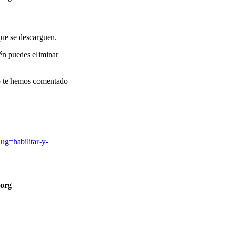
que se descarguen.
én puedes eliminar
mo te hemos comentado
lug=habilitar-y-
org