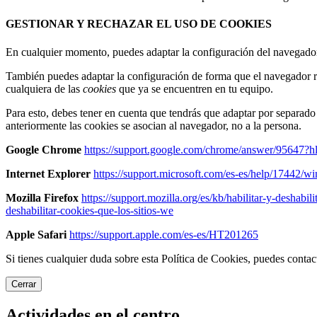
GESTIONAR Y RECHAZAR EL USO DE COOKIES
En cualquier momento, puedes adaptar la configuración del navegador p
También puedes adaptar la configuración de forma que el navegador r
cualquiera de las
cookies
que ya se encuentren en tu equipo.
Para esto, debes tener en cuenta que tendrás que adaptar por separad
anteriormente las cookies se asocian al navegador, no a la persona.
Google Chrome
https://support.google.com/chrome/answer/95647?h
Internet Explorer
https://support.microsoft.com/es-es/help/17442/w
Mozilla Firefox
https://support.mozilla.org/es/kb/habilitar-y-deshabil
deshabilitar-cookies-que-los-sitios-we
Apple Safari
https://support.apple.com/es-es/HT201265
Si tienes cualquier duda sobre esta Política de Cookies, puedes cont
Cerrar
Actividades en el centro