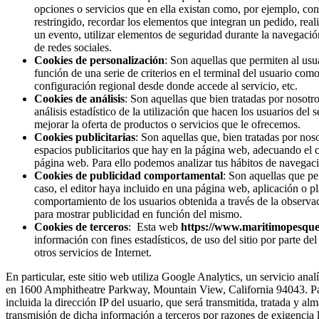
opciones o servicios que en ella existan como, por ejemplo, contr
restringido, recordar los elementos que integran un pedido, reali
un evento, utilizar elementos de seguridad durante la navegació
de redes sociales.
Cookies de personalización
: Son aquellas que permiten al usua
función de una serie de criterios en el terminal del usuario como
configuración regional desde donde accede al servicio, etc.
Cookies de análisis
: Son aquellas que bien tratadas por nosotro
análisis estadístico de la utilización que hacen los usuarios del
mejorar la oferta de productos o servicios que le ofrecemos.
Cookies publicitarias
: Son aquellas que, bien tratadas por noso
espacios publicitarios que hay en la página web, adecuando el co
página web. Para ello podemos analizar tus hábitos de navegaci
Cookies de publicidad comportamental
: Son aquellas que per
caso, el editor haya incluido en una página web, aplicación o p
comportamiento de los usuarios obtenida a través de la observac
para mostrar publicidad en función del mismo.
Cookies de terceros
: Esta web
https://www.maritimopesque
información con fines estadísticos, de uso del sitio por parte del
otros servicios de Internet.
En particular, este sitio web utiliza Google Analytics, un servicio an
en 1600 Amphitheatre Parkway, Mountain View, California 94043. Para 
incluida la dirección IP del usuario, que será transmitida, tratada y 
transmisión de dicha información a terceros por razones de exigencia