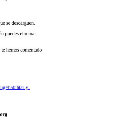
que se descarguen.
én puedes eliminar
mo te hemos comentado
lug=habilitar-y-
org