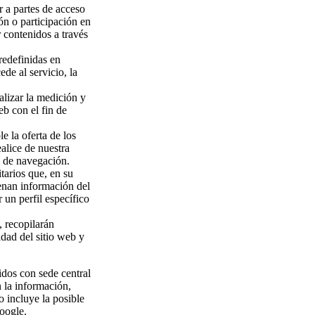
r a partes de acceso
ón o participación en
 contenidos a través
redefinidas en
ede al servicio, la
alizar la medición y
eb con el fin de
e la oferta de los
alice de nuestra
l de navegación.
tarios que, en su
cenan información del
 un perfil específico
, recopilarán
idad del sitio web y
idos con sede central
 la información,
o incluye la posible
oogle.