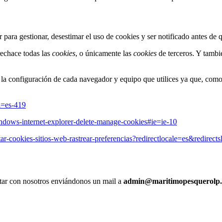
ara gestionar, desestimar el uso de cookies y ser notificado antes de 
echace todas las
cookies
, o únicamente las
cookies
de terceros. Y tambi
o la configuración de cada navegador y equipo que utilices ya que, co
l=es-419
indows-internet-explorer-delete-manage-cookies#ie=ie-10
itar-cookies-sitios-web-rastrear-preferencias?redirectlocale=es&redirects
actar con nosotros enviándonos un mail a
admin@maritimopesquerolp.