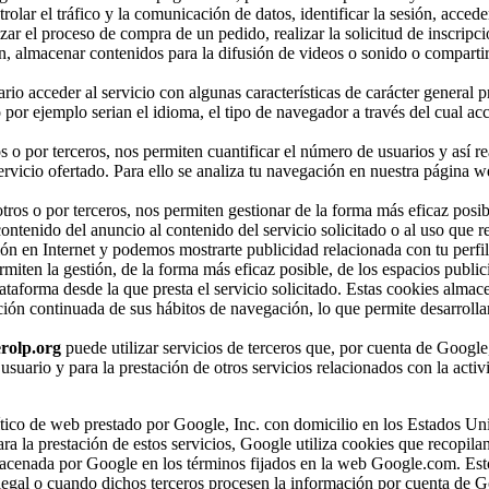
olar el tráfico y la comunicación de datos, identificar la sesión, accede
zar el proceso de compra de un pedido, realizar la solicitud de inscripci
n, almacenar contenidos para la difusión de videos o sonido o compartir
rio acceder al servicio con algunas características de carácter general p
 por ejemplo serian el idioma, el tipo de navegador a través del cual acc
s o por terceros, nos permiten cuantificar el número de usuarios y así re
 servicio ofertado. Para ello se analiza tu navegación en nuestra página w
tros o por terceros, nos permiten gestionar de la forma más eficaz posibl
ntenido del anuncio al contenido del servicio solicitado o al uso que re
ón en Internet y podemos mostrarte publicidad relacionada con tu perfi
miten la gestión, de la forma más eficaz posible, de los espacios publici
lataforma desde la que presta el servicio solicitado. Estas cookies alma
ión continuada de sus hábitos de navegación, lo que permite desarrollar
rolp.org
puede utilizar servicios de terceros que, por cuenta de Google
 usuario y para la prestación de otros servicios relacionados con la activ
alítico de web prestado por Google, Inc. con domicilio en los Estados Un
la prestación de estos servicios, Google utiliza cookies que recopilan
almacenada por Google en los términos fijados en la web Google.com. Est
 legal o cuando dichos terceros procesen la información por cuenta de G