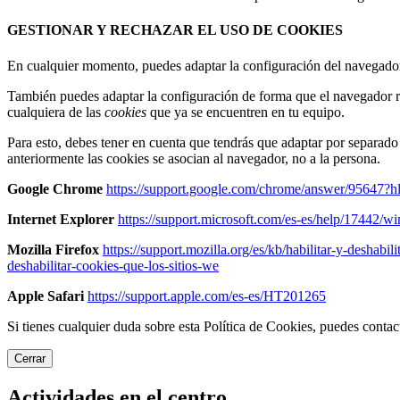
GESTIONAR Y RECHAZAR EL USO DE COOKIES
En cualquier momento, puedes adaptar la configuración del navegador p
También puedes adaptar la configuración de forma que el navegador r
cualquiera de las
cookies
que ya se encuentren en tu equipo.
Para esto, debes tener en cuenta que tendrás que adaptar por separad
anteriormente las cookies se asocian al navegador, no a la persona.
Google Chrome
https://support.google.com/chrome/answer/95647?h
Internet Explorer
https://support.microsoft.com/es-es/help/17442/w
Mozilla Firefox
https://support.mozilla.org/es/kb/habilitar-y-deshabil
deshabilitar-cookies-que-los-sitios-we
Apple Safari
https://support.apple.com/es-es/HT201265
Si tienes cualquier duda sobre esta Política de Cookies, puedes cont
Cerrar
Actividades en el centro