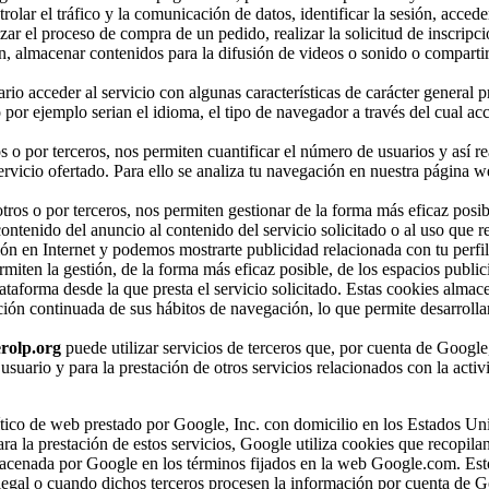
olar el tráfico y la comunicación de datos, identificar la sesión, accede
zar el proceso de compra de un pedido, realizar la solicitud de inscripci
n, almacenar contenidos para la difusión de videos o sonido o compartir
rio acceder al servicio con algunas características de carácter general p
 por ejemplo serian el idioma, el tipo de navegador a través del cual acc
s o por terceros, nos permiten cuantificar el número de usuarios y así re
 servicio ofertado. Para ello se analiza tu navegación en nuestra página w
tros o por terceros, nos permiten gestionar de la forma más eficaz posibl
ntenido del anuncio al contenido del servicio solicitado o al uso que re
ón en Internet y podemos mostrarte publicidad relacionada con tu perfi
miten la gestión, de la forma más eficaz posible, de los espacios publici
lataforma desde la que presta el servicio solicitado. Estas cookies alma
ión continuada de sus hábitos de navegación, lo que permite desarrollar
rolp.org
puede utilizar servicios de terceros que, por cuenta de Google
 usuario y para la prestación de otros servicios relacionados con la activ
alítico de web prestado por Google, Inc. con domicilio en los Estados Un
la prestación de estos servicios, Google utiliza cookies que recopilan
almacenada por Google en los términos fijados en la web Google.com. Est
 legal o cuando dichos terceros procesen la información por cuenta de G