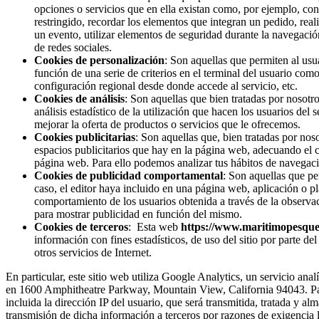
opciones o servicios que en ella existan como, por ejemplo, contr
restringido, recordar los elementos que integran un pedido, reali
un evento, utilizar elementos de seguridad durante la navegació
de redes sociales.
Cookies de personalización
: Son aquellas que permiten al usua
función de una serie de criterios en el terminal del usuario como
configuración regional desde donde accede al servicio, etc.
Cookies de análisis
: Son aquellas que bien tratadas por nosotro
análisis estadístico de la utilización que hacen los usuarios del
mejorar la oferta de productos o servicios que le ofrecemos.
Cookies publicitarias
: Son aquellas que, bien tratadas por noso
espacios publicitarios que hay en la página web, adecuando el co
página web. Para ello podemos analizar tus hábitos de navegaci
Cookies de publicidad comportamental
: Son aquellas que per
caso, el editor haya incluido en una página web, aplicación o p
comportamiento de los usuarios obtenida a través de la observac
para mostrar publicidad en función del mismo.
Cookies de terceros
: Esta web
https://www.maritimopesque
información con fines estadísticos, de uso del sitio por parte del
otros servicios de Internet.
En particular, este sitio web utiliza Google Analytics, un servicio an
en 1600 Amphitheatre Parkway, Mountain View, California 94043. Para 
incluida la dirección IP del usuario, que será transmitida, tratada y 
transmisión de dicha información a terceros por razones de exigencia