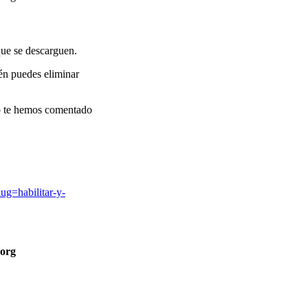
que se descarguen.
én puedes eliminar
mo te hemos comentado
lug=habilitar-y-
org