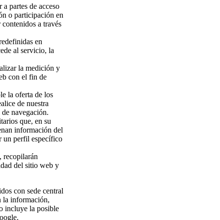
r a partes de acceso
ón o participación en
 contenidos a través
redefinidas en
ede al servicio, la
alizar la medición y
eb con el fin de
e la oferta de los
alice de nuestra
l de navegación.
tarios que, en su
cenan información del
 un perfil específico
, recopilarán
idad del sitio web y
idos con sede central
 la información,
o incluye la posible
oogle.