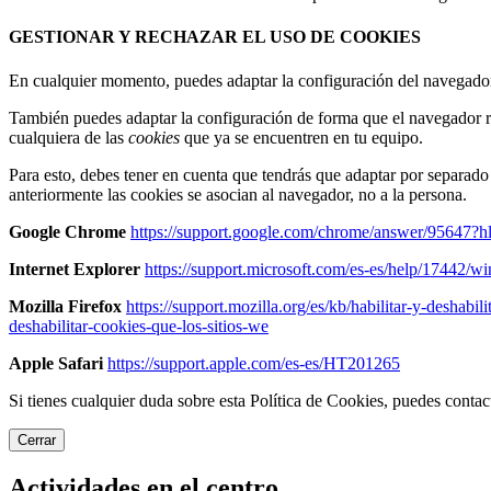
GESTIONAR Y RECHAZAR EL USO DE COOKIES
En cualquier momento, puedes adaptar la configuración del navegador p
También puedes adaptar la configuración de forma que el navegador r
cualquiera de las
cookies
que ya se encuentren en tu equipo.
Para esto, debes tener en cuenta que tendrás que adaptar por separad
anteriormente las cookies se asocian al navegador, no a la persona.
Google Chrome
https://support.google.com/chrome/answer/95647?h
Internet Explorer
https://support.microsoft.com/es-es/help/17442/w
Mozilla Firefox
https://support.mozilla.org/es/kb/habilitar-y-deshabil
deshabilitar-cookies-que-los-sitios-we
Apple Safari
https://support.apple.com/es-es/HT201265
Si tienes cualquier duda sobre esta Política de Cookies, puedes cont
Cerrar
Actividades en el centro