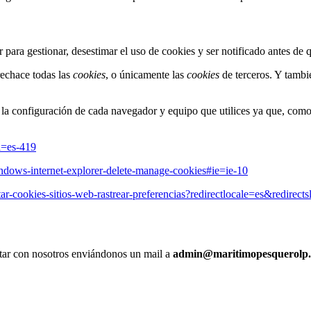
ara gestionar, desestimar el uso de cookies y ser notificado antes de 
echace todas las
cookies
, o únicamente las
cookies
de terceros. Y tambi
o la configuración de cada navegador y equipo que utilices ya que, co
l=es-419
indows-internet-explorer-delete-manage-cookies#ie=ie-10
itar-cookies-sitios-web-rastrear-preferencias?redirectlocale=es&redirects
actar con nosotros enviándonos un mail a
admin@maritimopesquerolp.