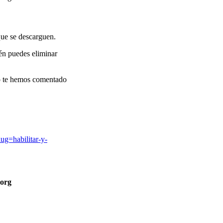
que se descarguen.
én puedes eliminar
mo te hemos comentado
lug=habilitar-y-
org