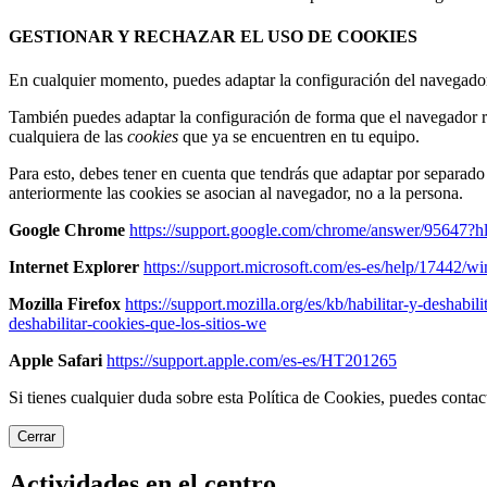
GESTIONAR Y RECHAZAR EL USO DE COOKIES
En cualquier momento, puedes adaptar la configuración del navegador p
También puedes adaptar la configuración de forma que el navegador r
cualquiera de las
cookies
que ya se encuentren en tu equipo.
Para esto, debes tener en cuenta que tendrás que adaptar por separad
anteriormente las cookies se asocian al navegador, no a la persona.
Google Chrome
https://support.google.com/chrome/answer/95647?h
Internet Explorer
https://support.microsoft.com/es-es/help/17442/w
Mozilla Firefox
https://support.mozilla.org/es/kb/habilitar-y-deshabil
deshabilitar-cookies-que-los-sitios-we
Apple Safari
https://support.apple.com/es-es/HT201265
Si tienes cualquier duda sobre esta Política de Cookies, puedes cont
Cerrar
Actividades en el centro