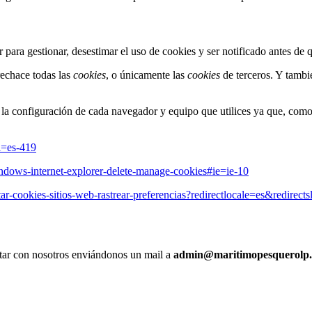
ara gestionar, desestimar el uso de cookies y ser notificado antes de 
echace todas las
cookies
, o únicamente las
cookies
de terceros. Y tambi
o la configuración de cada navegador y equipo que utilices ya que, co
l=es-419
indows-internet-explorer-delete-manage-cookies#ie=ie-10
itar-cookies-sitios-web-rastrear-preferencias?redirectlocale=es&redirects
actar con nosotros enviándonos un mail a
admin@maritimopesquerolp.