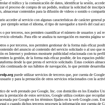
olar el tráfico y la comunicación de datos, identificar la sesión, accede
zar el proceso de compra de un pedido, realizar la solicitud de inscripci
n, almacenar contenidos para la difusión de videos o sonido o compartir
rio acceder al servicio con algunas características de carácter general p
 por ejemplo serian el idioma, el tipo de navegador a través del cual acc
s o por terceros, nos permiten cuantificar el número de usuarios y así re
 servicio ofertado. Para ello se analiza tu navegación en nuestra página w
tros o por terceros, nos permiten gestionar de la forma más eficaz posibl
ntenido del anuncio al contenido del servicio solicitado o al uso que re
ón en Internet y podemos mostrarte publicidad relacionada con tu perfi
miten la gestión, de la forma más eficaz posible, de los espacios publici
lataforma desde la que presta el servicio solicitado. Estas cookies alma
ión continuada de sus hábitos de navegación, lo que permite desarrollar
rolp.org
puede utilizar servicios de terceros que, por cuenta de Google
 usuario y para la prestación de otros servicios relacionados con la activ
alítico de web prestado por Google, Inc. con domicilio en los Estados Un
la prestación de estos servicios, Google utiliza cookies que recopilan
almacenada por Google en los términos fijados en la web Google.com. Est
 legal o cuando dichos terceros procesen la información por cuenta de G