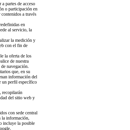
r a partes de acceso
ón o participación en
 contenidos a través
redefinidas en
ede al servicio, la
alizar la medición y
eb con el fin de
e la oferta de los
alice de nuestra
l de navegación.
tarios que, en su
cenan información del
 un perfil específico
, recopilarán
idad del sitio web y
idos con sede central
 la información,
o incluye la posible
oogle.