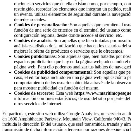
opciones o servicios que en ella existan como, por ejemplo, contr
restringido, recordar los elementos que integran un pedido, reali
un evento, utilizar elementos de seguridad durante la navegació
de redes sociales.
Cookies de personalización
: Son aquellas que permiten al usua
función de una serie de criterios en el terminal del usuario como
configuración regional desde donde accede al servicio, etc.
Cookies de análisis
: Son aquellas que bien tratadas por nosotro
análisis estadístico de la utilización que hacen los usuarios del
mejorar la oferta de productos o servicios que le ofrecemos.
Cookies publicitarias
: Son aquellas que, bien tratadas por noso
espacios publicitarios que hay en la página web, adecuando el co
página web. Para ello podemos analizar tus hábitos de navegaci
Cookies de publicidad comportamental
: Son aquellas que per
caso, el editor haya incluido en una página web, aplicación o p
comportamiento de los usuarios obtenida a través de la observac
para mostrar publicidad en función del mismo.
Cookies de terceros
: Esta web
https://www.maritimopesque
información con fines estadísticos, de uso del sitio por parte del
otros servicios de Internet.
En particular, este sitio web utiliza Google Analytics, un servicio an
en 1600 Amphitheatre Parkway, Mountain View, California 94043. Para 
incluida la dirección IP del usuario, que será transmitida, tratada y 
transmisión de dicha información a terceros por razones de exigencia