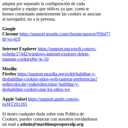
adaptar por separado la configuración de cada
navegador y equipo que utilices ya que, como te
hemos comentado anteriormente las cookies se asocian
al navegador, no a la persona.
Google
Chrome
https://support.google.com/chrome/answer/95647?
hl=es-419
Internet Explorer
https://support.microsoft.com/es-
es/help/17442/windows-internet-explorer-delete-
manage-cookies#ie=ie-10
Mozilla
Firefox
https://support.mozilla.org/es/kb/habilitar-y-
deshabilitar-cookies-sitios-web-rastrear-preferencias?
redirectlocale=es&redirectslug=habilitar-y-
deshabilitar-cookies-que-los-sitios-we
Apple Safari
https://support.apple.com/es-
es/HT201265
Si tienes cualquier duda sobre esta Política de
Cookies, puedes contactar con nosotros enviándonos
un mail a
admin@maritimopesquerolp.org