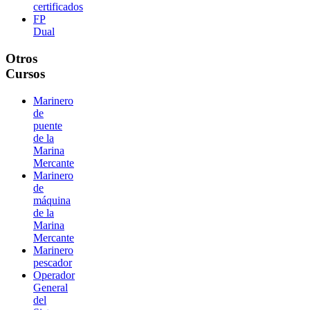
certificados
FP
Dual
Otros
Cursos
Marinero
de
puente
de la
Marina
Mercante
Marinero
de
máquina
de la
Marina
Mercante
Marinero
pescador
Operador
General
del