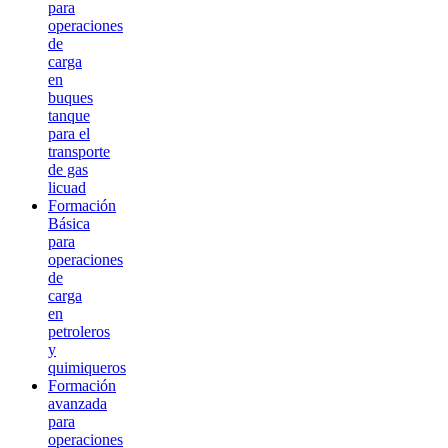
para
operaciones
de
carga
en
buques
tanque
para el
transporte
de gas
licuad
Formación
Básica
para
operaciones
de
carga
en
petroleros
y
quimiqueros
Formación
avanzada
para
operaciones