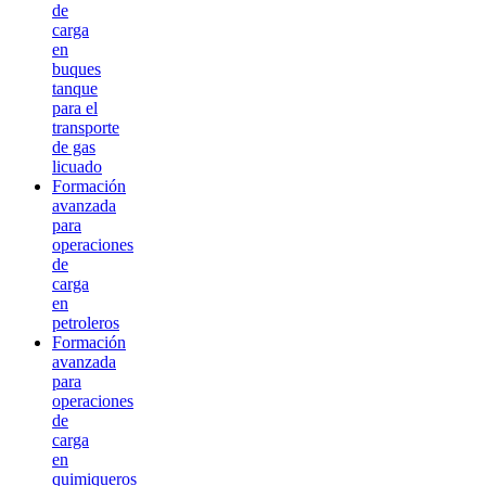
de
carga
en
buques
tanque
para el
transporte
de gas
licuado
Formación
avanzada
para
operaciones
de
carga
en
petroleros
Formación
avanzada
para
operaciones
de
carga
en
quimiqueros