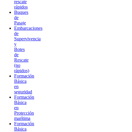
rescate
rápidos
Buques
de
Pasaje
Embarcaciones
de
Supervivencia
y
Botes
de
Rescate
(no
rápidos)
Formación
Básica
en
seguridad
Formación
Básica
en
Protección
marítima
Formación
Básica