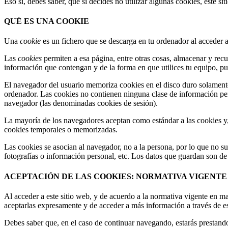
Eso sí, debes saber, que si decides no utilizar algunas cookies, este s
QUÉ ES UNA COOKIE
Una
cookie
es un fichero que se descarga en tu ordenador al acceder 
Las
cookies
permiten a esa página, entre otras cosas, almacenar y rec
información que contengan y de la forma en que utilices tu equipo, pu
El navegador del usuario memoriza cookies en el disco duro solament
ordenador. Las cookies no contienen ninguna clase de información perso
navegador (las denominadas cookies de sesión).
La mayoría de los navegadores aceptan como estándar a las cookies y,
cookies temporales o memorizadas.
Las cookies se asocian al navegador, no a la persona, por lo que no su
fotografías o información personal, etc. Los datos que guardan son de c
ACEPTACIÓN DE LAS COOKIES: NORMATIVA VIGENTE
Al acceder a este sitio web, y de acuerdo a la normativa vigente en m
aceptarlas expresamente y de acceder a más información a través de es
Debes saber que, en el caso de continuar navegando, estarás prestand