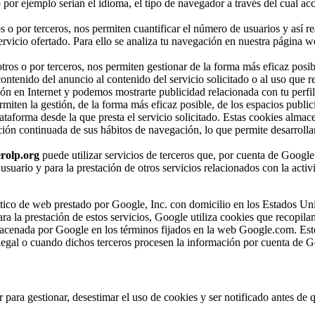
 por ejemplo serian el idioma, el tipo de navegador a través del cual acc
s o por terceros, nos permiten cuantificar el número de usuarios y así re
 servicio ofertado. Para ello se analiza tu navegación en nuestra página w
tros o por terceros, nos permiten gestionar de la forma más eficaz posibl
ntenido del anuncio al contenido del servicio solicitado o al uso que re
ón en Internet y podemos mostrarte publicidad relacionada con tu perfi
miten la gestión, de la forma más eficaz posible, de los espacios publici
lataforma desde la que presta el servicio solicitado. Estas cookies alma
ión continuada de sus hábitos de navegación, lo que permite desarrollar
rolp.org
puede utilizar servicios de terceros que, por cuenta de Google
 usuario y para la prestación de otros servicios relacionados con la activ
alítico de web prestado por Google, Inc. con domicilio en los Estados Un
la prestación de estos servicios, Google utiliza cookies que recopilan
almacenada por Google en los términos fijados en la web Google.com. Est
 legal o cuando dichos terceros procesen la información por cuenta de G
ara gestionar, desestimar el uso de cookies y ser notificado antes de 