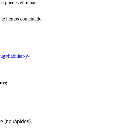
én puedes eliminar
mo te hemos comentado
lug=habilitar-y-
org
e (no rápidos).