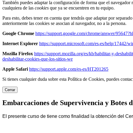
También puedes adaptar la configuración de forma que el navegador r
cualquiera de las
cookies
que ya se encuentren en tu equipo.
Para esto, debes tener en cuenta que tendrás que adaptar por separad
anteriormente las cookies se asocian al navegador, no a la persona.
Google Chrome
https://support.google.com/chrome/answer/95647?h
Internet Explorer
https://support.microsoft.com/es-es/help/17442/w
Mozilla Firefox
https://support.mozilla.org/es/kb/habilitar-y-deshabil
deshabilitar-cookies-que-los-sitios-we
Apple Safari
https://support.apple.com/es-es/HT201265
Si tienes cualquier duda sobre esta Política de Cookies, puedes cont
Cerrar
Embarcaciones de Supervivencia y Botes de
El presente curso de tiene como finalidad la obtención del C