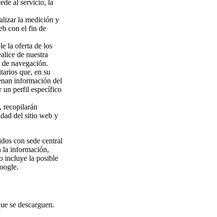
ede al servicio, la
alizar la medición y
eb con el fin de
e la oferta de los
alice de nuestra
l de navegación.
tarios que, en su
cenan información del
 un perfil específico
, recopilarán
idad del sitio web y
idos con sede central
 la información,
o incluye la posible
oogle.
que se descarguen.