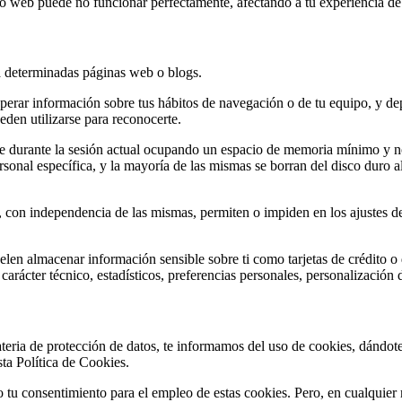
itio web puede no funcionar perfectamente, afectando a tu experiencia de
a determinadas páginas web o blogs.
uperar información sobre tus hábitos de navegación o de tu equipo, y d
eden utilizarse para reconocerte.
e durante la sesión actual ocupando un espacio de memoria mínimo y n
nal específica, y la mayoría de las mismas se borran del disco duro al 
 con independencia de las mismas, permiten o impiden en los ajustes de
elen almacenar información sensible sobre ti como tarjetas de crédito o 
arácter técnico, estadísticos, preferencias personales, personalización 
ateria de protección de datos, te informamos del uso de cookies, dándot
ta Política de Cookies.
o tu consentimiento para el empleo de estas cookies. Pero, en cualquie