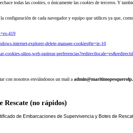
echace todas las
cookies
, o únicamente las
cookies
de terceros. Y tambi
o la configuración de cada navegador y equipo que utilices ya que, co
l=es-419
indows-internet-explorer-delete-manage-cookies#ie=ie-10
itar-cookies-sitios-web-rastrear-preferencias?redirectlocale=es&redirects
actar con nosotros enviándonos un mail a
admin@maritimopesquerolp.
 Rescate (no rápidos)
ertificado de Embarcaciones de Supervivencia y Botes de Rescat