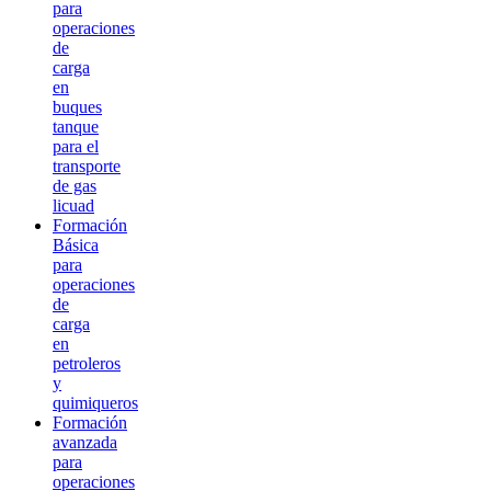
para
operaciones
de
carga
en
buques
tanque
para el
transporte
de gas
licuad
Formación
Básica
para
operaciones
de
carga
en
petroleros
y
quimiqueros
Formación
avanzada
para
operaciones