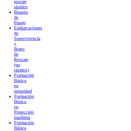
rescate
rápidos
Buques
de
Pasaje
Embarcaciones
de
Supervivencia
y
Botes
de
Rescate
(no
rápidos)
Formación
Básica
en
seguridad
Formación
Básica
en
Protección
marítima
Formación
Básica