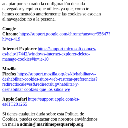
adaptar por separado la configuración de cada
navegador y equipo que utilices ya que, como te
hemos comentado anteriormente las cookies se asocian
al navegador, no a la persona.
Google
Chrome
https://support.google.com/chrome/answer/95647?
hl=es-419
Internet Explorer
https://support.microsoft.com/es-
es/help/17442/windows-internet-explorer-delete-
manage-cookies#ie=ie-10
Mozilla
Firefox
https://support.mozilla.org/es/kb/habilitar-y-
deshabilitar-cookies-sitios-web-rastrear-preferencias?
redirectlocale=es&redirectslug=habilitar-y-
deshabilitar-cookies-que-los-sitios-we
Apple Safari
https://support.apple.com/es-
es/HT201265
Si tienes cualquier duda sobre esta Política de
Cookies, puedes contactar con nosotros enviándonos
un mail a
admin@maritimopesquerolp.org