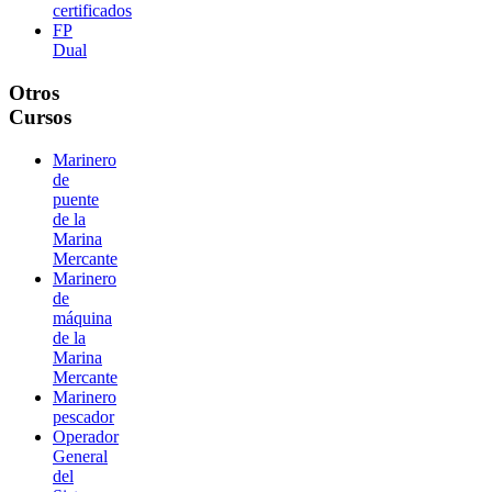
certificados
FP
Dual
Otros
Cursos
Marinero
de
puente
de la
Marina
Mercante
Marinero
de
máquina
de la
Marina
Mercante
Marinero
pescador
Operador
General
del