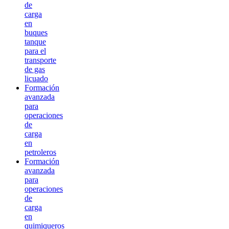
de
carga
en
buques
tanque
para el
transporte
de gas
licuado
Formación
avanzada
para
operaciones
de
carga
en
petroleros
Formación
avanzada
para
operaciones
de
carga
en
quimiqueros