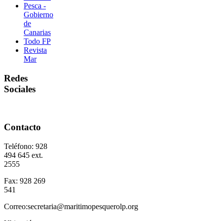
Pesca -
Gobierno
de
Canarias
Todo FP
Revista
Mar
Redes
Sociales
Contacto
Teléfono: 928
494 645 ext.
2555
Fax: 928 269
541
Correo:secretaria@maritimopesquerolp.org