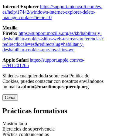
Internet Explorer
https://support.microsoft.com/es-
es/help/17442/windows-internet-explorer-delete-
manage-cookies#ie=ie-10
Mozilla
Firefox
https://support.mozilla.org/es/kb/habilitar-y-
deshabilitar-cookies-sitios-web-rastrear-preferencias?
redirectlocale=es&redirectslug=habilitar-y-
deshabilitar-cookies-que-los-sitios-we
Apple Safari
https://support.apple.com/es-
es/HT201265
Si tienes cualquier duda sobre esta Política de
Cookies, puedes contactar con nosotros enviándonos
un mail a
admin@maritimopesquerolp.org
Cerrar
Prácticas formativas
Mostrar todo
Ejercicios de supervivencia
Práctica contraincendios