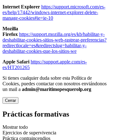
Internet Explorer
https://support.microsoft.com/es-
es/help/17442/windows-internet-explorer-delete-
manage-cookies#ie=ie-10
Mozilla
Firefox
https://support.mozilla.org/es/kb/habilitar-y-
deshabilitar-cookies-sitios-web-rastrear-preferencias?
redirectlocale=es&redirectslug=habilitar-y-
deshabilitar-cookies-que-los-sitios-we
Apple Safari
https://support.apple.com/es-
es/HT201265
Si tienes cualquier duda sobre esta Política de
Cookies, puedes contactar con nosotros enviándonos
un mail a
admin@maritimopesquerolp.org
Cerrar
Prácticas formativas
Mostrar todo
Ejercicios de supervivencia
Práctica contraincendios