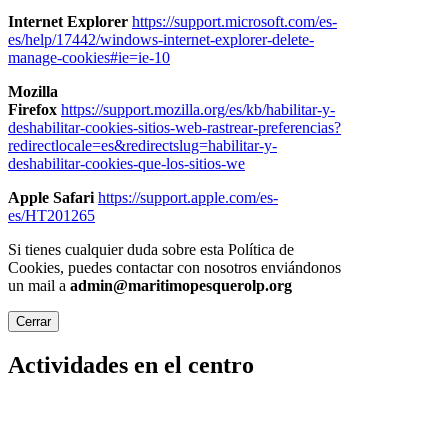
Internet Explorer
https://support.microsoft.com/es-
es/help/17442/windows-internet-explorer-delete-
manage-cookies#ie=ie-10
Mozilla
Firefox
https://support.mozilla.org/es/kb/habilitar-y-
deshabilitar-cookies-sitios-web-rastrear-preferencias?
redirectlocale=es&redirectslug=habilitar-y-
deshabilitar-cookies-que-los-sitios-we
Apple Safari
https://support.apple.com/es-
es/HT201265
Si tienes cualquier duda sobre esta Política de
Cookies, puedes contactar con nosotros enviándonos
un mail a
admin@maritimopesquerolp.org
Cerrar
Actividades en el centro