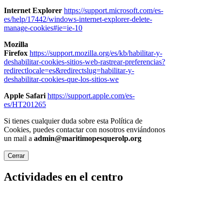
Internet Explorer
https://support.microsoft.com/es-
es/help/17442/windows-internet-explorer-delete-
manage-cookies#ie=ie-10
Mozilla
Firefox
https://support.mozilla.org/es/kb/habilitar-y-
deshabilitar-cookies-sitios-web-rastrear-preferencias?
redirectlocale=es&redirectslug=habilitar-y-
deshabilitar-cookies-que-los-sitios-we
Apple Safari
https://support.apple.com/es-
es/HT201265
Si tienes cualquier duda sobre esta Política de
Cookies, puedes contactar con nosotros enviándonos
un mail a
admin@maritimopesquerolp.org
Cerrar
Actividades en el centro